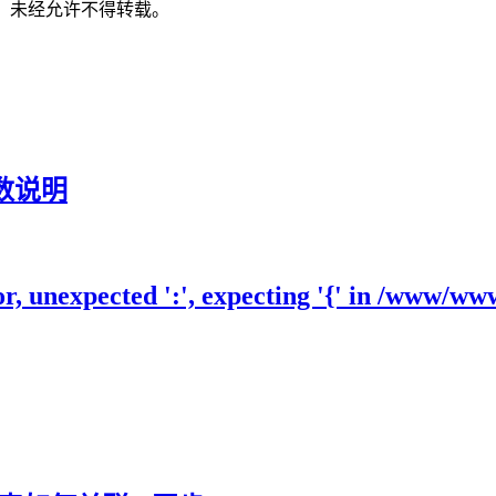
，未经允许不得转载。
参数说明
unexpected ':', expecting '{' in /www/ww