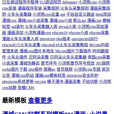
已在调试程序中暂停
f12调试网页
debugger
小浣熊cms
小浣熊
cms安装
漫画程序安装
采集规则
火车头采集规则
漫画采集规
则
火车头采集器
小浣熊cms去重
api
子站自定义路由
html添加
漫城cms
漫城cms小说采集
漫城cms小说
默认api
漫画cms
模板
标签
sql语句
火车头采集器入库
mysql入库
小浣熊cms添加漫
画
漫画添加
小浣熊漫画cms
efucms16
efucms小说
efucms采集
漫画火车头采集入库
pbootcms
php版本
unexpected运行
efucmsE15火车头采集
efucmsE16火车头采集教程
Mccms内容
管理系统
漫城cms图片本地化
Mccms图片下载插件
时间戳插
件
火车头插件
贝阿朵采集
贝阿朵火车头采集器
帝国cms采集
小说采集
漫城伪静态
章节序号
小浣熊章节序号修改
301跳转
webp图片下载
php插件
屏蔽pc
首页跳转
小浣熊cms专题
资讯
公告
漫城cms防站
漫城cms模板标签
pbootcms安全防护
pbootcms系统更新
mccms
橘子漫书
漫画采集
子站功能
小浣熊
cms站群
圣樱CMS
最新模板
查看更多