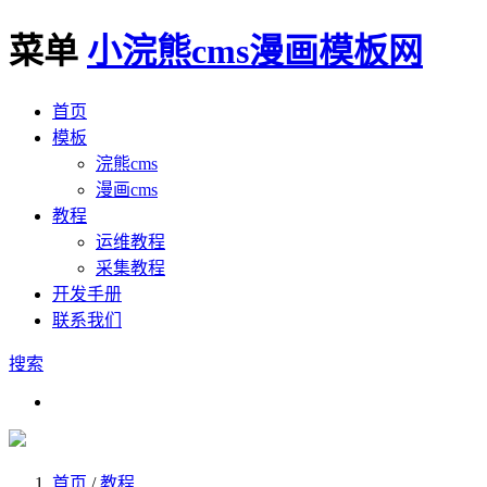
菜单
小浣熊cms漫画模板网
首页
模板
浣熊cms
漫画cms
教程
运维教程
采集教程
开发手册
联系我们
搜索
首页
/
教程