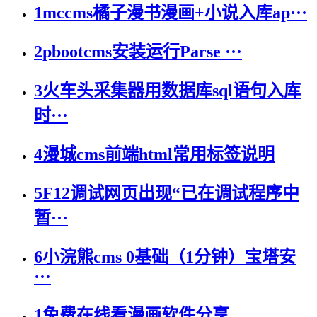
1
mccms橘子漫书漫画+小说入库ap···
2
pbootcms安装运行Parse ···
3
火车头采集器用数据库sql语句入库
时···
4
漫城cms前端html常用标签说明
5
F12调试网页出现“已在调试程序中
暂···
6
小浣熊cms 0基础（1分钟）宝塔安
···
1
免费在线看漫画软件分享