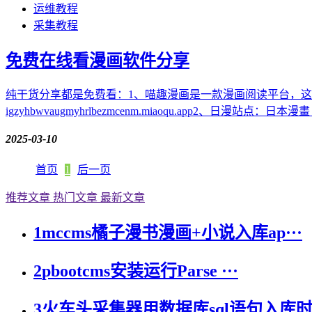
运维教程
采集教程
免费在线看漫画软件分享
纯干货分享都是免费看：1、喵趣漫画是一款漫画阅读平台，
igzyhbwvaugmyhrlbezmcenm.miaoqu.app2、日漫
2025-03-10
首页
1
后一页
推荐文章
热门文章
最新文章
1
mccms橘子漫书漫画+小说入库ap···
2
pbootcms安装运行Parse ···
3
火车头采集器用数据库sql语句入库时·