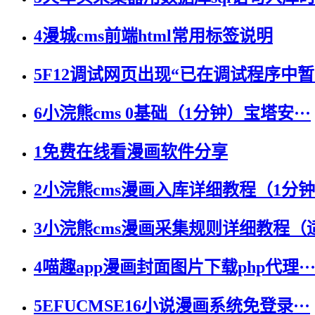
4
漫城cms前端html常用标签说明
5
F12调试网页出现“已在调试程序中暂·
6
小浣熊cms 0基础（1分钟）宝塔安···
1
免费在线看漫画软件分享
2
小浣熊cms漫画入库详细教程（1分钟·
3
小浣熊cms漫画采集规则详细教程（适·
4
喵趣app漫画封面图片下载php代理··
5
EFUCMSE16小说漫画系统免登录···