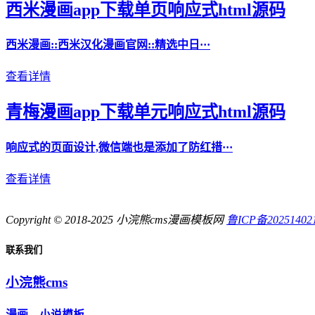
西米漫画app下载单页响应式html源码
西米漫画::西米汉化漫画官网::精选中日···
查看详情
青梅漫画app下载单元响应式html源码
响应式的页面设计,微信端也是添加了防红措···
查看详情
Copyright © 2018-2025 小浣熊cms漫画模板网
鲁ICP备20251402
联系我们
小浣熊cms
漫画、小说模板