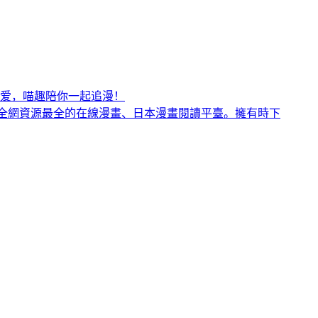
可爱，喵趣陪你一起追漫！
m yymanhua是全網資源最全的在線漫畫、日本漫畫閱讀平臺。擁有時下