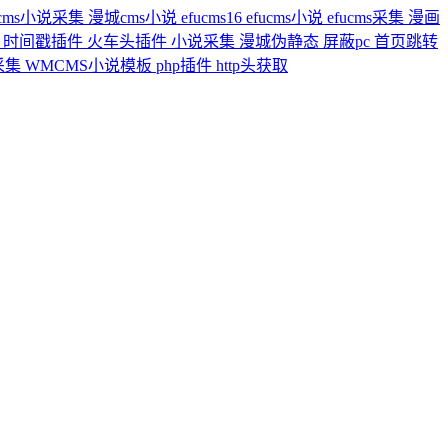
cms小说采集
漫城cms小说
efucms16
efucms小说
efucms采集
漫画
件
时间戳插件
火车头插件
小说采集
漫城伪静态
屏蔽pc
首页跳转
采集
WMCMS小说模板
php插件
http头获取