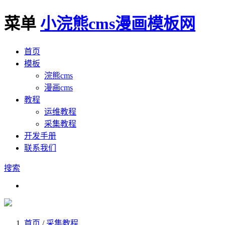
菜单
小浣熊cms漫画模板网
首页
模板
浣熊cms
漫画cms
教程
运维教程
采集教程
开发手册
联系我们
搜索
首页
/
采集教程