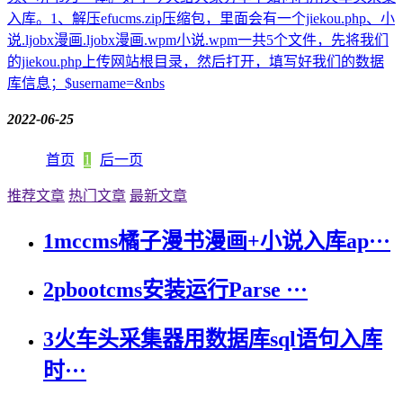
入库。1、解压efucms.zip压缩包，里面会有一个jiekou.php、小
说.ljobx漫画.ljobx漫画.wpm小说.wpm一共5个文件，先将我们
的jiekou.php上传网站根目录，然后打开，填写好我们的数据
库信息；$username=&nbs
2022-06-25
首页
1
后一页
推荐文章
热门文章
最新文章
1
mccms橘子漫书漫画+小说入库ap···
2
pbootcms安装运行Parse ···
3
火车头采集器用数据库sql语句入库
时···